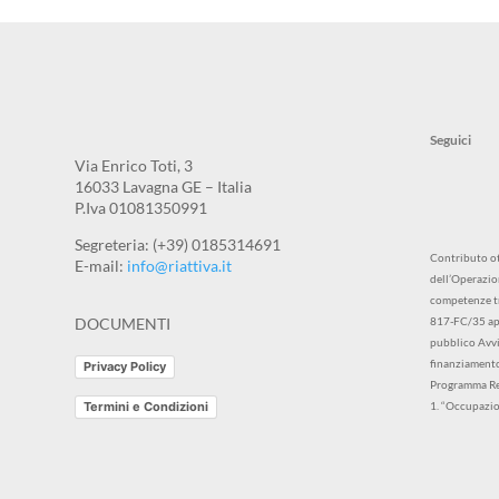
Via Enrico Toti, 3
16033 Lavagna GE – Italia
P.Iva 01081350991
Segreteria: (+39) 0185314691
Contributo ot
E-mail:
info@riattiva.it
dell’Operazio
competenze tr
DOCUMENTI
817-FC/35 app
pubblico Avvis
finanziamento
Privacy Policy
Programma Re
Termini e Condizioni
1. “Occupazio