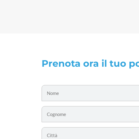
Prenota ora il tuo p
Nome
*
Cognome
*
Citta'
*