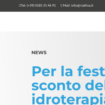
Tel:
(+39) 0185 31 46 91
Mail:
info@riattiva.it


NEWS
Per la fe
sconto del
idroterapi