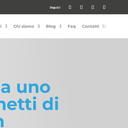
i
Chi siamo
Blog
Faq
Contatti
ma uno
etti di
n