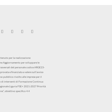
tenuto per la realizzazione
ne Aggiornamento per sviluppare le
asversali del personale codice ARGE23-
rovata e finanziata a valere sull’avviso
o pubblico rivolto alle imprese per il
 di interventi di Formazione Continua
gionale Liguria FSE+ 2021-2027 Priorità
ne”, obiettivo specifico 4.4