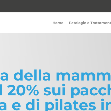
Home
Patologie e Trattament
sta della mam
 20% sui pacch
a e di pilates i