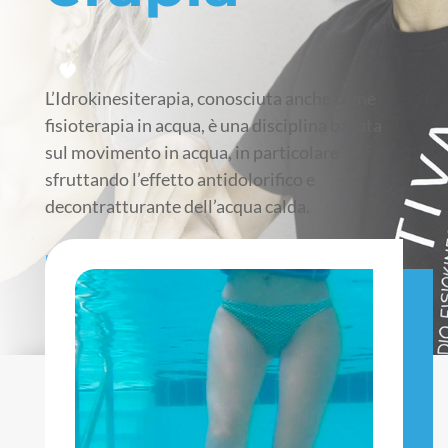
L’Idrokinesiterapia, conosciuta anche come
fisioterapia in acqua, è una disciplina basata
sul movimento in acqua, in particolare
sfruttando l’effetto antidolorifico e
decontratturante dell’acqua calda.
Home
»
Trattamenti
»
Idrokinesiterapia
CHIAMACI ORA