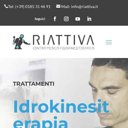
Tel:
(+39) 0185 31 46 91
Mail:
info@riattiva.it


TRATTAMENTI
Idrokinesit
erapia