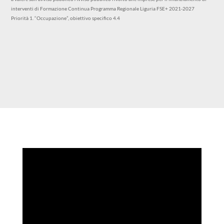
interventi di Formazione Continua Programma Regionale Liguria FSE+ 2021-2027
Priorità 1. “Occupazione”, obiettivo specifico 4.4