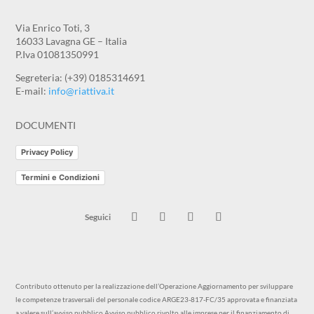
Via Enrico Toti, 3
16033 Lavagna GE – Italia
P.Iva 01081350991
Segreteria: (+39) 0185314691
E-mail:
info@riattiva.it
DOCUMENTI
Privacy Policy
Termini e Condizioni
Contributo ottenuto per la realizzazione dell’Operazione Aggiornamento per sviluppare
le competenze trasversali del personale codice ARGE23-817-FC/35 approvata e finanziata
a valere sull’avviso pubblico Avviso pubblico rivolto alle imprese per il finanziamento di