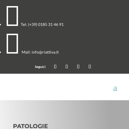

Tel:
(+39) 0185 31 46 91

Mail:
info@riattiva.it
PATOLOGIE