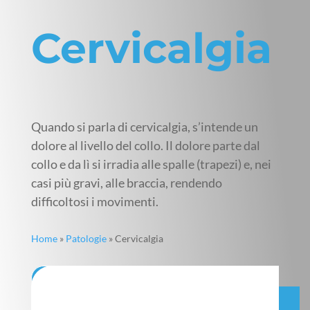
Cervicalgia
Quando si parla di cervicalgia, s’intende un
dolore al livello del collo. Il dolore parte dal
collo e da lì si irradia alle spalle (trapezi) e, nei
casi più gravi, alle braccia, rendendo
difficoltosi i movimenti.
Home
»
Patologie
»
Cervicalgia
CHIAMACI ORA