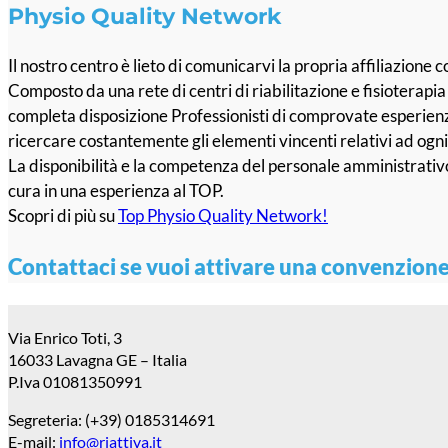
Physio Quality Network
Il nostro centro è lieto di comunicarvi la propria affiliazion
Composto da una rete di centri di riabilitazione e fisioterapia
completa disposizione Professionisti di comprovate esperienze e
ricercare costantemente gli elementi vincenti relativi ad ogni 
La disponibilità e la competenza del personale amministrativo,
cura in una esperienza al TOP.
Scopri di più su
Top Physio Quality Network!
Contattaci se vuoi attivare una convenzione
Via Enrico Toti, 3
16033 Lavagna GE – Italia
P.Iva 01081350991
Segreteria: (+39) 0185314691
E-mail:
info@riattiva.it