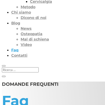
Cervicalgia
Metodo
Chi siamo
Dicono di noi
Blog
News
Osteopatia
Mal di schiena
Video
Faq
Contatti
DOMANDE FREQUENTI
Faq