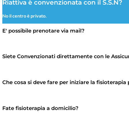
Riattiva è convenzionata con il S.S.N?
No il centro è privato.
E' possibile prenotare via mail?
È preferibile contattare la Segreteria
Siete Convenzionati direttamente con le Assicu
Scopri di più
Che cosa si deve fare per iniziare la fisioterapia
Contattare la Segreteria per fissare appuntamento.
Fate fisioterapia a domicilio?
Certo, contattare la Segreteria per fissare appuntamento.