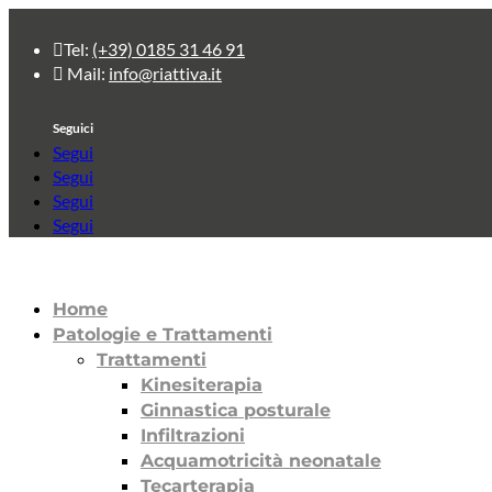

Tel:
(+39) 0185 31 46 91

Mail:
info@riattiva.it
Segui
Segui
Segui
Segui
Home
Patologie e Trattamenti
Trattamenti
Kinesiterapia
Ginnastica posturale
Infiltrazioni
Acquamotricità neonatale
Tecarterapia