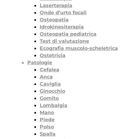
Laserterapia
Onde d’urto focali
Osteopatia
Idrokinesiterapia
Osteopatia pediatrica
Test di valutazione
Ecografia muscolo-scheletrica
Ostetricia
Patologie
Cefalea
Anca
Caviglia
Ginocchio
Gomito
Lombalgia
Mano
Piede
Polso
Spalla