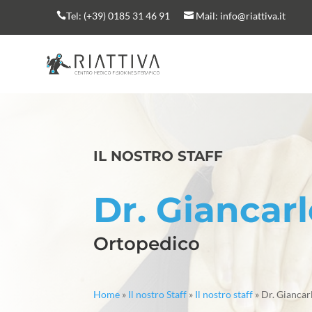
Tel:
(+39) 0185 31 46 91
Mail:
info@riattiva.it


IL NOSTRO STAFF
Dr. Giancarl
Ortopedico
Home
»
Il nostro Staff
»
Il nostro staff
»
Dr. Giancar